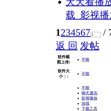
天天看播
载_影视播
1
2
3
4
5
6
7
/ 
返 回
发帖
软件截
不限
图上传:
软件大
不限
小：:
不限
聊天通讯
影视播放
游戏
下载工具