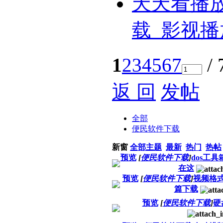
天天看播
载_影视播
1
2
3
4
5
6
7
/ 
返 回
发帖
全部
便民软件下载
新窗
全部主题
最新
热门
热帖
预览
[
便民软件下载
]
dos工
在这
预览
[
便民软件下载
]
视频格
篇下载
预览
[
便民软件下载
]
硬