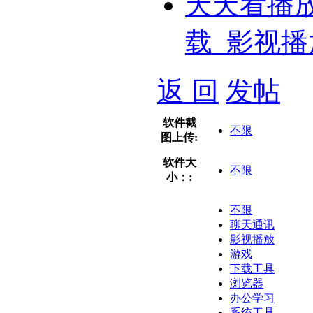
天天看播
载_影视播
返 回
发帖
软件截
不限
图上传:
软件大
不限
小：:
不限
聊天通讯
影视播放
游戏
下载工具
浏览器
办公学习
系统工具