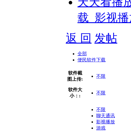
天天看播
载_影视播
返 回
发帖
全部
便民软件下载
软件截
不限
图上传:
软件大
不限
小：:
不限
聊天通讯
影视播放
游戏