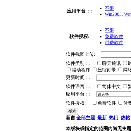
不限
应用平台：:
Win2003, Win
不限
软件授权:
免费软件
付费软件
软件截图上传:
软件类别：:
聊天通讯
驱动程序
压缩刻录
网
更新时间：:
软件语言：:
简体中文
应用平台：:
软件授权:
免费软件
付
搜索
新窗
全部主题
最新
热门
热帖
本版块或指定的范围内尚无主