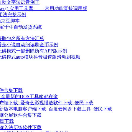
件自动文字转语音例子
b.exec() 实用工具库 —— 常用功能直接调用版
 高级用法完整示例
领京豆脚本
o淘宝千牛自动发货系统
K获取包名所有方法汇总
件番茄小说自动阅读刷金币示例
件无碍模式一键删除所有APP版示例
件无碍模式auto模块抖音极速版滑动刷视频
软件合集下载
最全最新的DOS工具箱都在这
户端下载_爱奇艺影视播放软件下载_便民下载
新版本电脑客户端下载_百度云网盘下载工具_便民下载
电脑分展软件合集下载
便民下载
 输入法历练软件下载