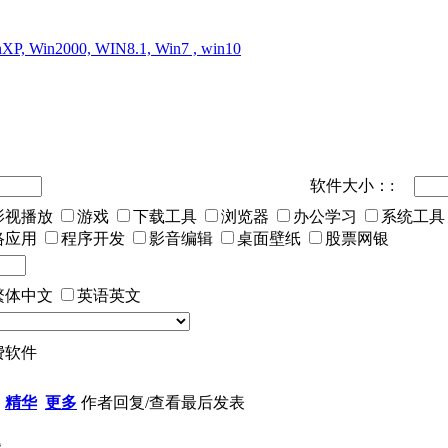
XP, Win2000, WIN8.1, Win7 , win10
软件大小：:
影视播放
游戏
下载工具
浏览器
办公学习
系统工具
络应用
程序开发
影音编辑
桌面壁纸
股票网银
繁体中文
英语英文
费软件
精华
更多
作者
回复/查看
最后发表
题