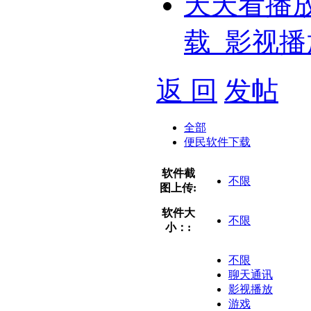
天天看播
载_影视播
返 回
发帖
全部
便民软件下载
软件截
不限
图上传:
软件大
不限
小：:
不限
聊天通讯
影视播放
游戏