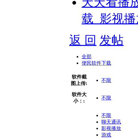
天天看播
载_影视播
返 回
发帖
全部
便民软件下载
软件截
不限
图上传:
软件大
不限
小：:
不限
聊天通讯
影视播放
游戏