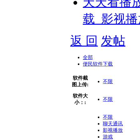
天天看播
载_影视播
返 回
发帖
全部
便民软件下载
软件截
不限
图上传:
软件大
不限
小：:
不限
聊天通讯
影视播放
游戏