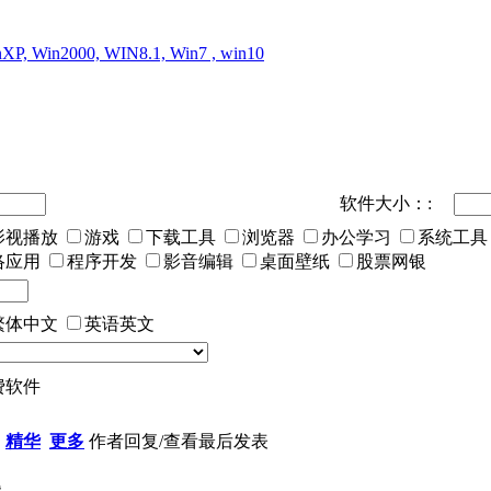
XP, Win2000, WIN8.1, Win7 , win10
软件大小：:
影视播放
游戏
下载工具
浏览器
办公学习
系统工具
络应用
程序开发
影音编辑
桌面壁纸
股票网银
繁体中文
英语英文
费软件
精华
更多
作者
回复/查看
最后发表
题