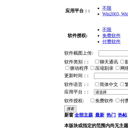
不限
应用平台：:
Win2003, Win
不限
软件授权:
免费软件
付费软件
软件截图上传:
软件类别：:
聊天通讯
驱动程序
压缩刻录
网
更新时间：:
软件语言：:
简体中文
应用平台：:
软件授权:
免费软件
付
搜索
新窗
全部主题
最新
热门
热帖
本版块或指定的范围内尚无主