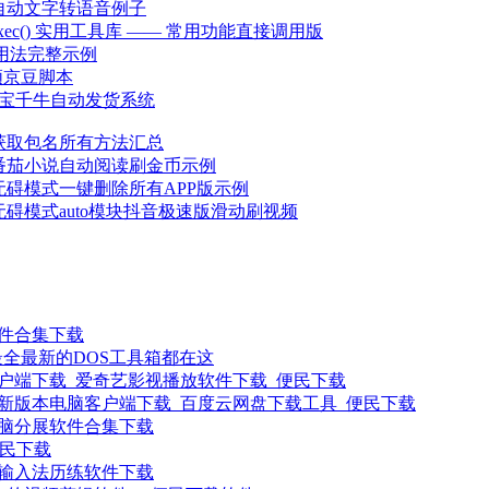
件自动文字转语音例子
b.exec() 实用工具库 —— 常用功能直接调用版
 高级用法完整示例
领京豆脚本
o淘宝千牛自动发货系统
K获取包名所有方法汇总
件番茄小说自动阅读刷金币示例
件无碍模式一键删除所有APP版示例
件无碍模式auto模块抖音极速版滑动刷视频
软件合集下载
最全最新的DOS工具箱都在这
户端下载_爱奇艺影视播放软件下载_便民下载
新版本电脑客户端下载_百度云网盘下载工具_便民下载
电脑分展软件合集下载
便民下载
 输入法历练软件下载