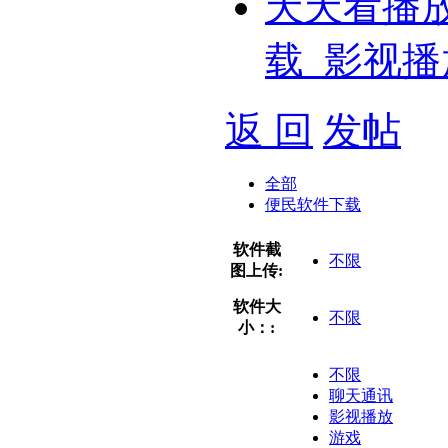
天天看播
载_影视播
返 回
发帖
全部
便民软件下载
软件截
不限
图上传:
软件大
不限
小：:
不限
聊天通讯
影视播放
游戏