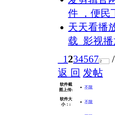
件 ，便民
天天看播
载_影视播
1
2
3
4
5
6
7
/
返 回
发帖
软件截
不限
图上传:
软件大
不限
小：: