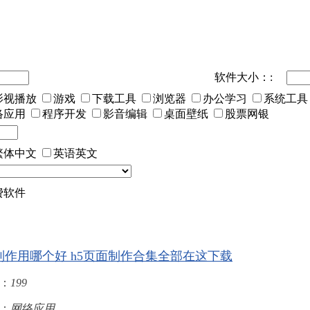
软件大小：:
影视播放
游戏
下载工具
浏览器
办公学习
系统工具
络应用
程序开发
影音编辑
桌面壁纸
股票网银
繁体中文
英语英文
费软件
制作用哪个好 h5页面制作合集全部在这下载
：
199
：
网络应用