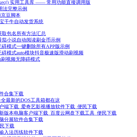
b.exec() 实用工具库 —— 常用功能直接调用版
 高级用法完整示例
领京豆脚本
o淘宝千牛自动发货系统
K获取包名所有方法汇总
件番茄小说自动阅读刷金币示例
件无碍模式一键删除所有APP版示例
件无碍模式auto模块抖音极速版滑动刷视频
动刷视频无障碍模式
软件合集下载
最全最新的DOS工具箱都在这
户端下载_爱奇艺影视播放软件下载_便民下载
新版本电脑客户端下载_百度云网盘下载工具_便民下载
电脑分展软件合集下载
便民下载
 输入法历练软件下载