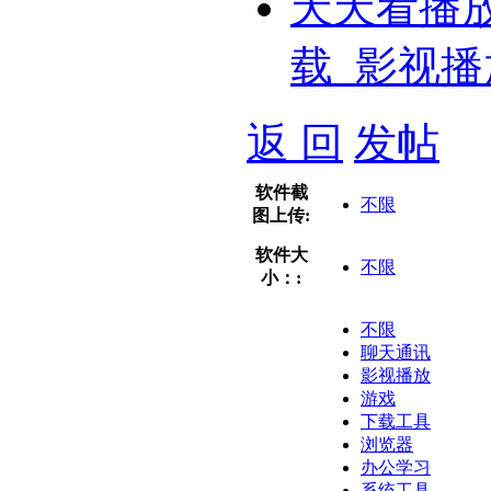
天天看播
载_影视播
返 回
发帖
软件截
不限
图上传:
软件大
不限
小：:
不限
聊天通讯
影视播放
游戏
下载工具
浏览器
办公学习
系统工具