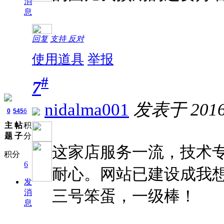
消
息
回复
支持
反对
使用道具
举报
#
7
nidalma001
发表于 2016-
0
545
6
主
帖
积
题
子
分
这家店服务一流，技术
积分
6
耐心。网站已建设成我
发
三号笨蛋，一级棒！
消
息