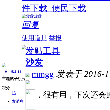
件下载_便民下载
收藏
回复
使用道具
举报
沙发
mmgg
发表于 2016-11
0
513
13
主题
帖子
积分
积分
，很有用，下次还会
13
发消息