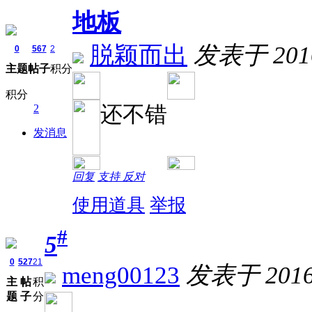
地板
脱颖而出
发表于 2016-
0
567
2
主题
帖子
积分
积分
还不错
2
发消息
回复
支持
反对
使用道具
举报
#
5
0
527
21
meng00123
发表于 2016-
主
帖
积
题
子
分