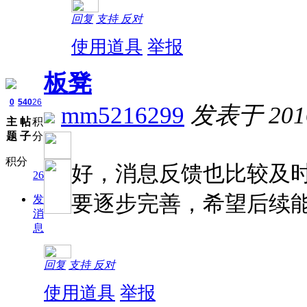
回复
支持
反对
使用道具
举报
板凳
0
540
26
mm5216299
发表于 2016-
主
帖
积
题
子
分
积分
好，消息反馈也比较及
26
要逐步完善，希望后续
发
消
息
回复
支持
反对
使用道具
举报