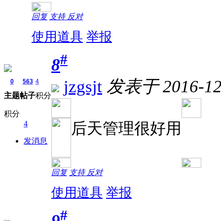
回复
支持
反对
使用道具
举报
#
8
jzgsjt
发表于 2016-12-
0
563
4
主题
帖子
积分
积分
后天管理很好用
4
发消息
回复
支持
反对
使用道具
举报
#
9