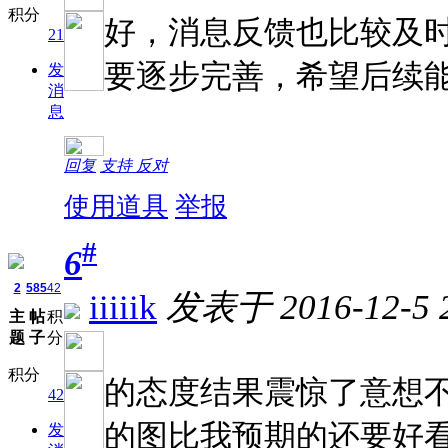
积分
好，消息反馈也比较及
21
要逐步完善，希望后续
发
消
息
回复
支持
反对
使用道具
举报
#
6
2
585
42
iiiiik
发表于 2016-12-5 2
主
帖
积
题
子
分
积分
的态度结果震惊了意想
42
的图比我预期的还要好
发