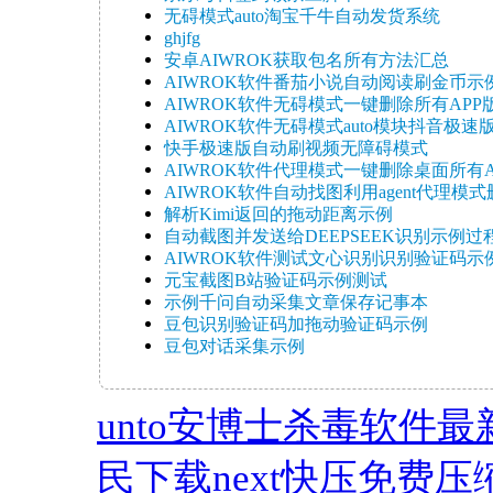
无碍模式auto淘宝千牛自动发货系统
ghjfg
安卓AIWROK获取包名所有方法汇总
AIWROK软件番茄小说自动阅读刷金币示
AIWROK软件无碍模式一键删除所有APP
AIWROK软件无碍模式auto模块抖音极速版滑
快手极速版自动刷视频无障碍模式
AIWROK软件代理模式一键删除桌面所有APP
AIWROK软件自动找图利用agent代理模式删
解析Kimi返回的拖动距离示例
自动截图并发送给DEEPSEEK识别示例过
AIWROK软件测试文心识别识别验证码示
元宝截图B站验证码示例测试
示例千问自动采集文章保存记事本
豆包识别验证码加拖动验证码示例
豆包对话采集示例
unto安博士杀毒软件
民下载
next快压免费