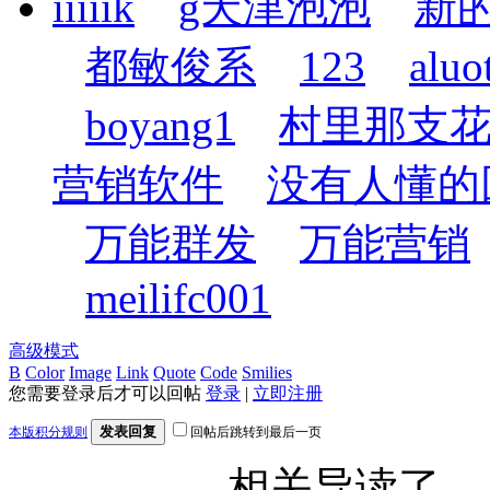
iiiiik
g天津泡泡
新
都敏俊系
123
aluo
boyang1
村里那支
营销软件
没有人懂的
万能群发
万能营销
meilifc001
高级模式
B
Color
Image
Link
Quote
Code
Smilies
您需要登录后才可以回帖
登录
|
立即注册
发表回复
本版积分规则
回帖后跳转到最后一页
相关导读了