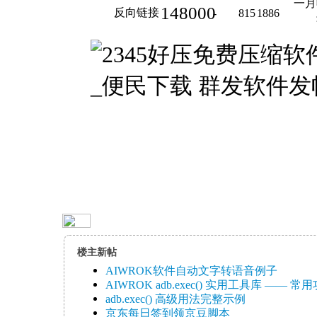
一月
148000
反向链接
-
815
1886
楼主新帖
AIWROK软件自动文字转语音例子
AIWROK adb.exec() 实用工具库 —— 常用功
adb.exec() 高级用法完整示例
京东每日签到领京豆脚本