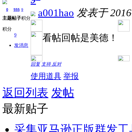
a001hao
发表于 2016-1
0
555
9
主题
帖子
积分
积分
看帖回帖是美德！
9
发消息
回复
支持
反对
使用道具
举报
返回列表
发帖
最新贴子
采集亚马逊正版群发工