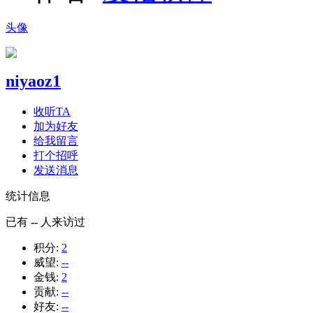
头像
niyaoz1
收听TA
加为好友
给我留言
打个招呼
发送消息
统计信息
已有
--
人来访过
积分:
2
威望:
--
金钱:
2
贡献:
--
好友:
--