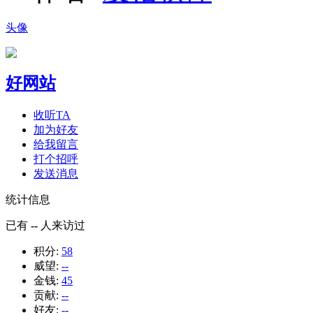
头像
好网站
收听TA
加为好友
给我留言
打个招呼
发送消息
统计信息
已有
--
人来访过
积分:
58
威望:
--
金钱:
45
贡献:
--
好友:
--