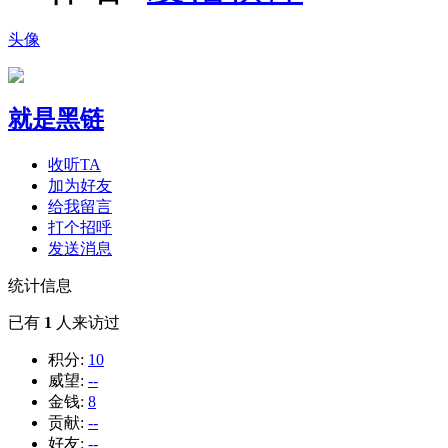
头像
就是黑链
收听TA
加为好友
给我留言
打个招呼
发送消息
统计信息
已有
1
人来访过
积分:
10
威望:
--
金钱:
8
贡献:
--
好友:
--