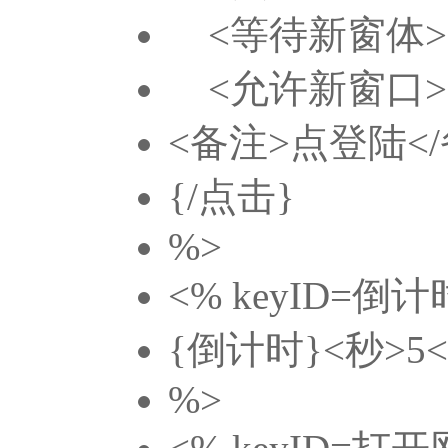
<等待新窗体>Fa
<允许新窗口>Fa
<备注>点登陆</
{/点击}
%>
<% keyID=倒计时
{倒计时}<秒>5
%>