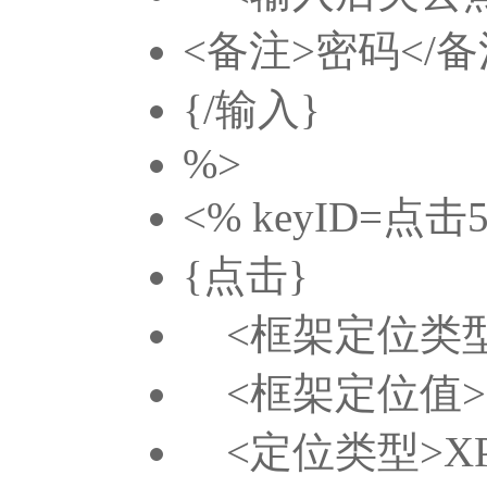
<备注>密码</备
{/输入}
%>
<% keyID=点击5
{点击}
<框架定位类型
<框架定位值>
<定位类型>XP