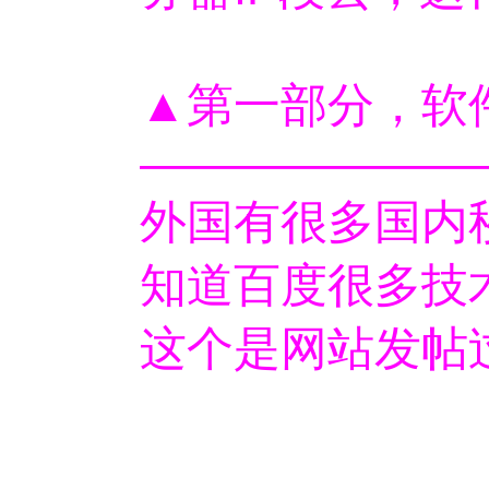
▲第一部分，软
―――――――
外国有很多国内
知道百度很多技
这个是网站发帖