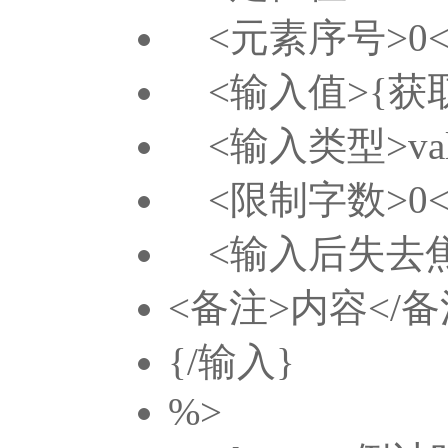
<元素序号>0<
<输入值>{获取
<输入类型>val
<限制字数>0<
<输入后失去焦点
<备注>内容</备
{/输入}
%>