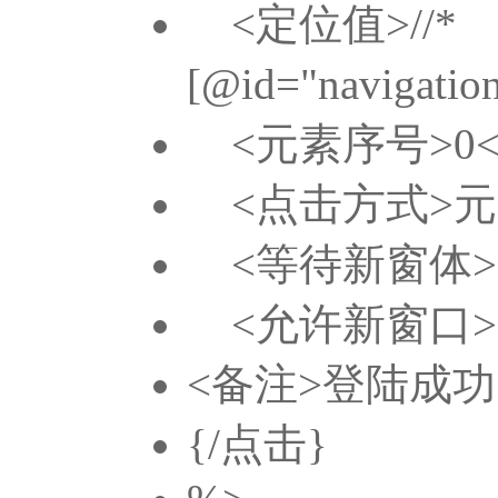
<定位值>//*
[@id="navigat
<元素序号>0<
<点击方式>元
<等待新窗体>Fa
<允许新窗口>Fa
<备注>登陆成功
{/点击}