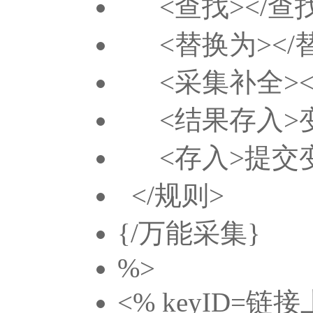
<查找></查找
<替换为></
<采集补全><
<结果存入>变
<存入>提交变
</规则>
{/万能采集}
%>
<% keyID=链