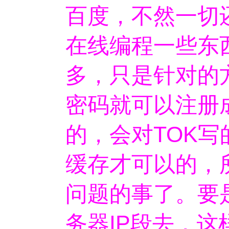
百度，不然一切还
在线编程一些东
多，只是针对的
密码就可以注册
的，会对TOK
缓存才可以的，
问题的事了。要
务器IP段去，这