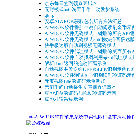
京东每日签到领京豆脚本
无碍模式auto淘宝千牛自动发货系统
ghjfg
安卓AIWROK获取包名所有方法汇总
AIWROK软件番茄小说自动阅读刷金币示
AIWROK软件无碍模式一键删除所有APP
AIWROK软件无碍模式auto模块抖音极速版滑
快手极速版自动刷视频无障碍模式
AIWROK软件代理模式一键删除桌面所有APP
AIWROK软件自动找图利用agent代理模式删
解析Kimi返回的拖动距离示例
自动截图并发送给DEEPSEEK识别示例过
AIWROK软件测试文心识别识别验证码示
元宝截图B站验证码示例测试
示例千问自动采集文章保存记事本
豆包识别验证码加拖动验证码示例
豆包对话采集示例
untoAIWROK软件苹果系统中实现四种基本滑动操
收藏