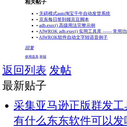
相关帖子
•
无碍模式auto淘宝千牛自动发货系统
•
京东每日签到领京豆脚本
•
adb.exec() 高级用法完整示例
•
AIWROK adb.exec() 实用工具库 —— 
•
AIWROK软件自动文字转语音例子
回复
使用道具
举报
返回列表
发帖
最新贴子
采集亚马逊正版群发工
有什么东东软件可以发