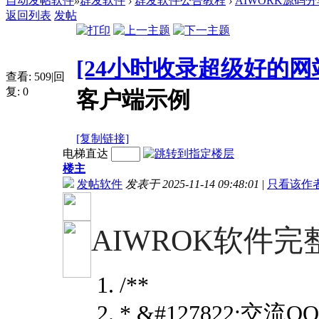
自动发帖软件
»
群发软件
›
群发软件公告教程
›
AIWORK源码分
返回列表
发帖
[24小时收录超级好的网
查看:
509
|
回
复:
0
客户端示例
[复制链接]
电梯直达
楼主
发帖软件
发表于 2025-11-14 09:48:01
|
只看该作
AIWROK软件完整
/**
* &#127822;交