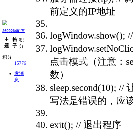
前定义的IP地址
2600
2648
1万
logWindow.show(
主
帖
积
题
子
logWindow.setNo
分
积分
点击模式（注意：set
15776
数）
发消
息
sleep.second(1
写法是错误的，应该
exit(); // 退出程序