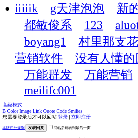
iiiiik
g天津泡泡
新
都敏俊系
123
aluo
boyang1
村里那支
营销软件
没有人懂的
万能群发
万能营销
meilifc001
高级模式
B
Color
Image
Link
Quote
Code
Smilies
您需要登录后才可以回帖
登录
|
立即注册
发表回复
本版积分规则
回帖后跳转到最后一页