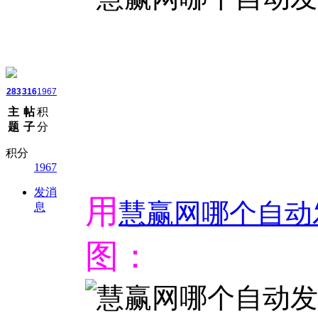
283
316
1967
主
帖
积
题
子
分
积分
1967
发消
用
慧赢网哪个自动
息
图：