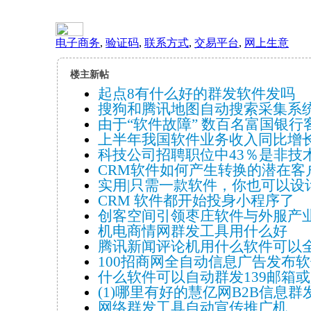
电子商务
,
验证码
,
联系方式
,
交易平台
,
网上生意
楼主新帖
起点8有什么好的群发软件发吗
搜狗和腾讯地图自动搜索采集系统有
由于“软件故障” 数百名富国银行客
上半年我国软件业务收入同比增长1
科技公司招聘职位中43％是非技术岗
CRM软件如何产生转换的潜在客
实用|只需一款软件，你也可以设计
CRM 软件都开始投身小程序了
创客空间引领枣庄软件与外服产
机电商情网群发工具用什么好
腾讯新闻评论机用什么软件可以
100招商网全自动信息广告发布
什么软件可以自动群发139邮箱或是1
(1)哪里有好的慧亿网B2B信息群
网络群发工具自动宣传推广机