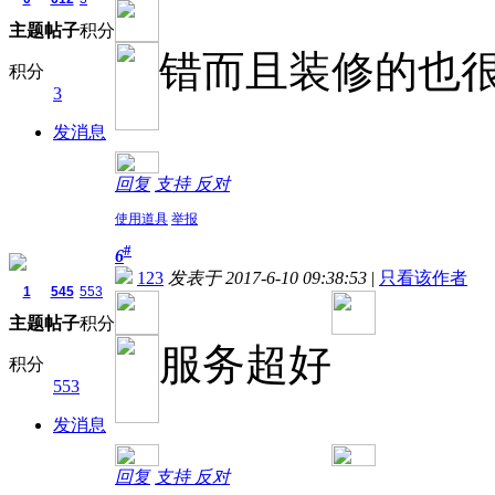
主题
帖子
积分
错而且装修的也
积分
3
发消息
回复
支持
反对
使用道具
举报
#
6
123
发表于 2017-6-10 09:38:53
|
只看该作者
1
545
553
主题
帖子
积分
服务超好
积分
553
发消息
回复
支持
反对