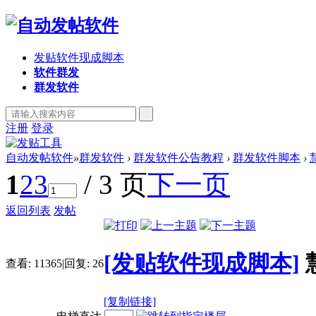
发贴软件现成脚本
软件群发
群发软件
注册
登录
自动发帖软件
»
群发软件
›
群发软件公告教程
›
群发软件脚本
›
1
2
3
/ 3 页
下一页
返回列表
发帖
[发贴软件现成脚本]
查看:
11365
|
回复:
26
[复制链接]