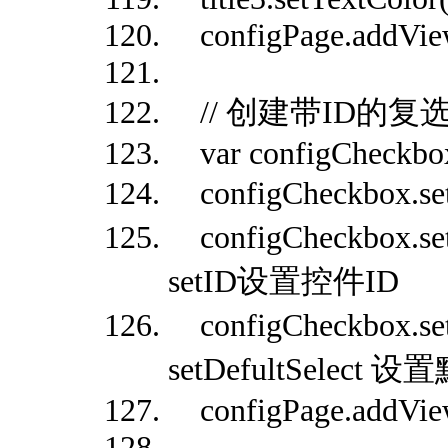
configPage.addView(
// 创建带ID的复
var configCheckbox
configCheckbox.
configCheckbox
setID设置控件ID
configCheckbox.se
setDefultSelect 
configPage.addView