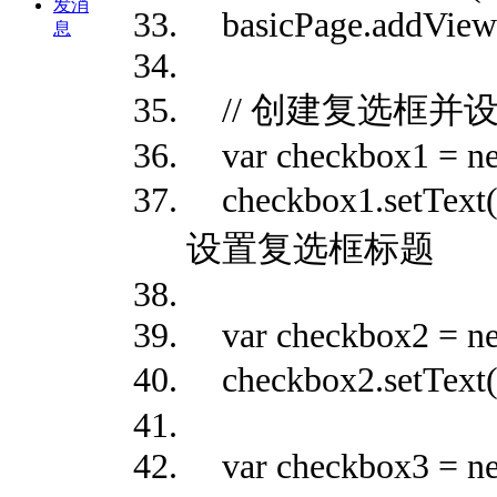
发消
basicPage.addView(t
息
// 创建复选框并
var checkbox1 = ne
checkbox1.setTex
设置复选框标题
var checkbox2 = ne
checkbox2.setText
var checkbox3 = ne