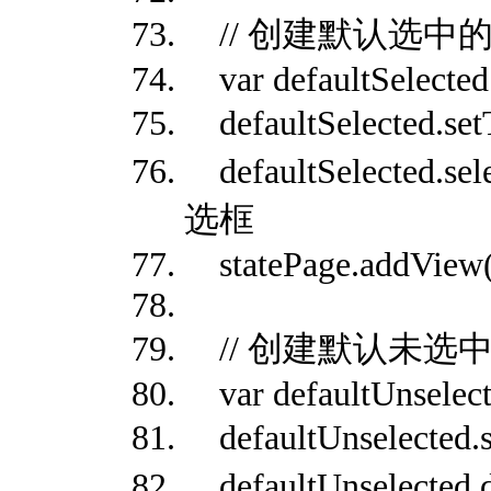
// 创建默认选中
var defaultSelected
defaultSelected.s
defaultSelected.
选框
statePage.addView(d
// 创建默认未选
var defaultUnselect
defaultUnselecte
defaultUnselected