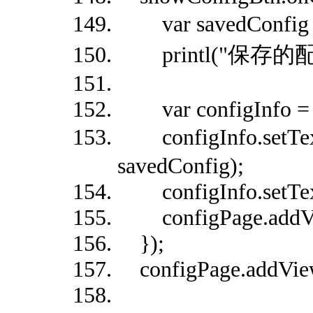
var savedConfig 
printl("保存的配置: 
var configInfo = n
configInfo.set
savedConfig);
configInfo.setTextC
configPage.addVie
});
configPage.addVie