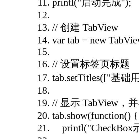
printl("启动完成");
// 创建 TabView
var tab = new TabVie
// 设置标签页标题
tab.setTitles([
// 显示 TabVi
tab.show(function() {
printl("CheckBo