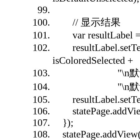
// 显示结果
var resultLabel = 
resultLabel.se
isColoredSelected +
"\n默认选中: " + 
"\n默认未选中: " +
resultLabel.setText
statePage.addView(
});
statePage.addView(