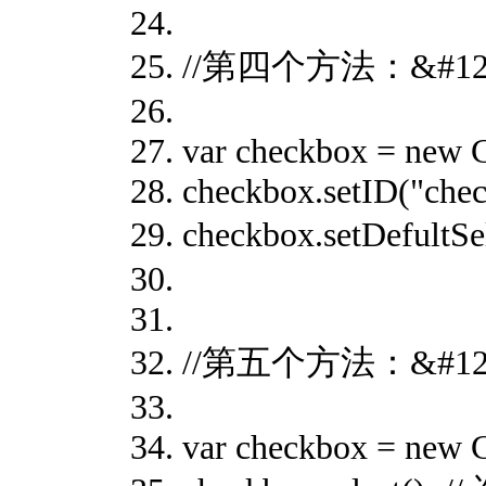
//第四个方法：&#1282
var checkbox = new 
checkbox.setID("che
checkbox.setDefult
//第五个方法：&#128
var checkbox = new 