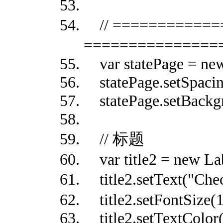
// ==========
===============
var statePage = new 
statePage.setSpacin
statePage.setBackgr
// 标题
var title2 = new Lab
title2.setText(
title2.setFontSize(1
title2.setTextColor(0