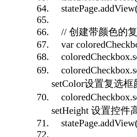
statePage.addView(t
// 创建带颜色的
var coloredCheckbo
coloredCheckbox.
coloredCheckbox.s
setColor设置复选
coloredCheckbox.
setHeight 设置控
statePage.addView(