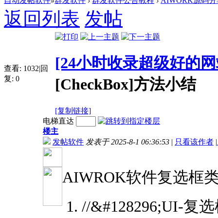
自动发帖软件
»
群发软件
›
群发软件公告教程
›
AIWORK源码分
返回列表
发帖
[24小时收录超级好的网
查看:
1032
|
回
复:
0
[CheckBox]方法小结
[复制链接]
电梯直达
楼主
发帖软件
发表于 2025-8-1 06:36:53
|
只看该作者
|
AIWROK软件复选框类[
//&#128296;UI