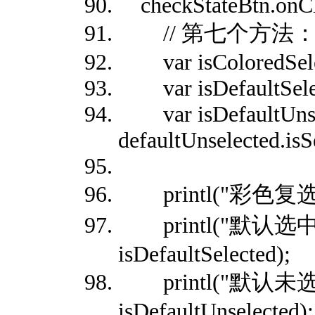
checkStateBtn.onCli
// 第七个方法：is
var isColoredSelect
var isDefaultSelecte
var isDefaultUnse
defaultUnselected.isSe
printl("彩色复选框选中
printl("默认选
isDefaultSelected);
printl("默认未
isDefaultUnselected);