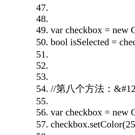
var checkbox = new 
bool isSelected = 
//第八个方法：&#128
var checkbox = new 
checkbox.setColo