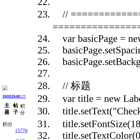
// ==========
===============
var basicPage = new 
basicPage.setSpacin
basicPage.setBackgr
// 标题
var title = new Labe
2600
2648
1万
主
帖
积
title.setText("
题
子
分
title.setFontSize(18
积分
15776
title.setTextColor(0.