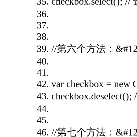
checkbox.select()
//第六个方法：&#128
var checkbox = new 
checkbox.deselec
//第七个方法：&#128