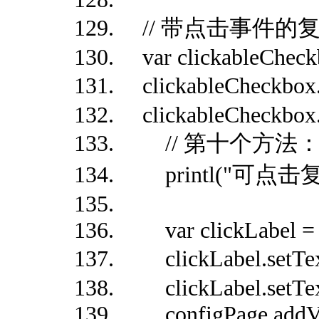
// 带点击事件的
var clickableCheck
clickableCheckbo
clickableCheckbox.o
// 第十个方法：on
printl("可点击
var clickLabel = n
clickLabel.se
clickLabel.setTextC
configPage.addVie