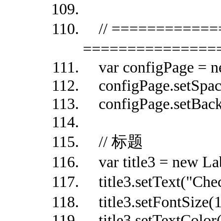
// ==========
===============
var configPage = ne
configPage.setSpac
configPage.setBackg
// 标题
var title3 = new Lab
title3.setText(
title3.setFontSize(1
title3.setTextColor(0