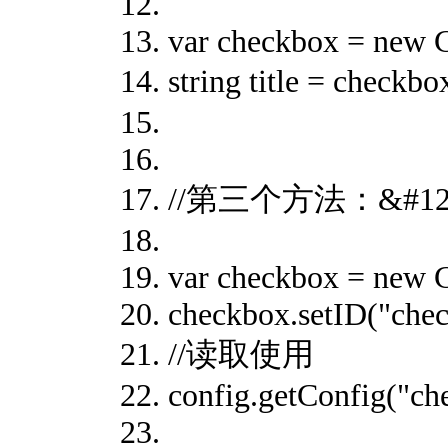
var checkbox = new 
string title = che
//第三个方法：&#128
var checkbox = new 
checkbox.setID("che
//读取使用
config.getConfig("ch