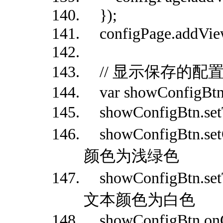
});
configPage.addView
// 显示保存的配
var showConfigBtn 
showConfigBtn.s
showConfigBtn.set
颜色为浅绿色
showConfigBtn.setT
文本颜色为白色
showConfigBtn.onCl