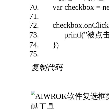
var checkbox = ne
checkbox.onClick(
printl("被点击
})
复制代码